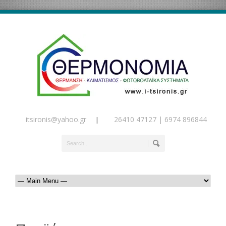
itsironis@yahoo.gr
26410 47127 | 6974 896844
|