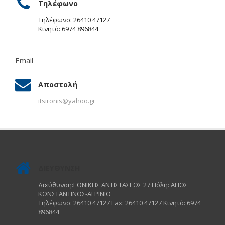
Τηλέφωνο
Τηλέφωνο: 26410 47127
Κινητό: 6974 896844
Email
Αποστολή
itsironis@yahoo.gr
ΔΙΕΥΘΥΝΣΗ
Διεύθυνση:ΕΘΝΙΚΗΣ ΑΝΤΙΣΤΑΣΕΩΣ 27 Πόλη: ΑΓΙΟΣ
ΚΩΝΣΤΑΝΤΙΝΟΣ-ΑΓΡΙΝΙΟ
Τηλέφωνο: 26410 47127 Fax: 26410 47127 Κινητό: 6974
896844