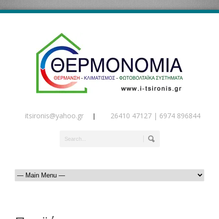
itsironis@yahoo.gr
26410 47127 | 6974 896844
|