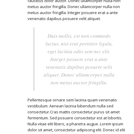
faucibus dolor auctor. Donec ullamcorper nulla non
metus auctor fringilla. Donec ullamcorper nulla non
metus auctor fringilla. Integer posuere erat a ante
venenatis dapibus posuere velit aliquet.
Duis mollis, est non commodo
luctus, nisi erat porttitor ligula,
eget lacinia odio sem nec elit.
Integer posuere erat a ante
venenatis dapibus posuere velit
aliquet. Donec ullamcorper nulla
non metus auctor fringilla.
Pellentesque ornare sem lacinia quam venenatis
vestibulum. Aenean lacinia bibendum nulla sed
consectetur.Cras mattis consectetur purus sit amet
fermentum. Sed posuere consectetur est at lobortis.
Nulla vitae elit libero, a pharetra augue. Lorem ipsum
dolor sit amet, consectetur adipiscing elit. Donec id elit