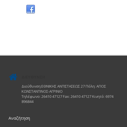
ΔΙΕΥΘΥΝΣΗ
Διεύθυνση:ΕΘΝΙΚΗΣ ΑΝΤΙΣΤΑΣΕΩΣ 27 Πόλη: ΑΓΙΟΣ
ΚΩΝΣΤΑΝΤΙΝΟΣ-ΑΓΡΙΝΙΟ
Τηλέφωνο: 26410 47127 Fax: 26410 47127 Κινητό: 6974
896844
Αναζήτηση