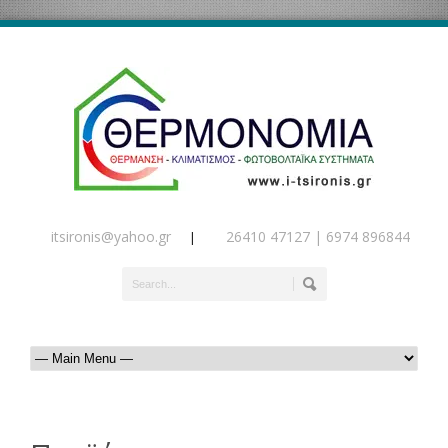
itsironis@yahoo.gr
26410 47127 | 6974 896844
|