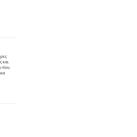
ερες
ς και
ν που
μια