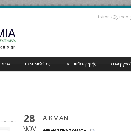
itsironis@yahoo.
όντων
Η/Μ Μελέτες
Εν. Επιθεωρητής
Συνεργασί
28
AIKMAN
NOV
ΘΕΡΜΑΝΤΙΚΑ ΣΩΜΑΤΑ