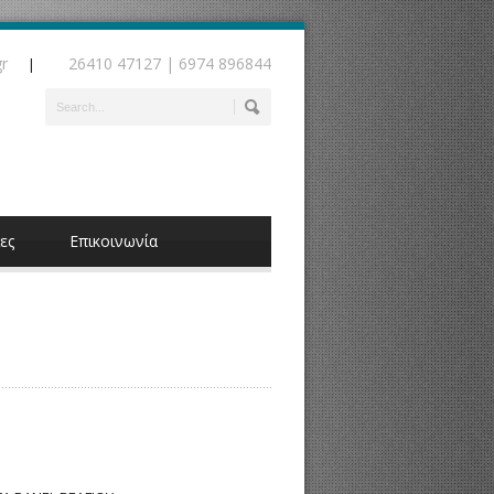
gr
26410 47127 | 6974 896844
|
ες
Επικοινωνία