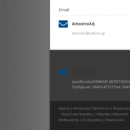
Email
Αποστολή
itsironis@yahoo.gr
ΔΙΕΥΘΥΝΣΗ
Διεύθυνση:ΕΘΝΙΚΗΣ ΑΝΤΙΣΤΑΣΕΩΣ
Τηλέφωνο: 26410 47127 Fax: 2641
Αρχική
|
Κατηγορίες Προϊόντων
|
Κλιματισμ
– Θερμ/τικές Κεφαλές
|
Υπέρυθρη Θέρμανση
Επιθεωρητής
|
Συνεργασίες
|
Επικοινωνία