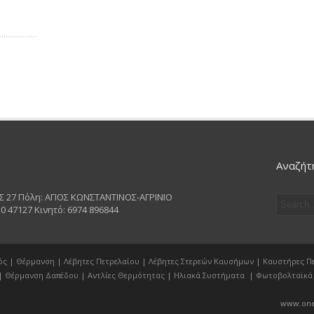
Αναζήτ
 27 Πόλη: ΑΓΙΟΣ ΚΩΝΣΤΑΝΤΙΝΟΣ-ΑΓΡΙΝΙΟ
0 47127 Κινητό: 6974 896844
ός
|
Θέρμανση
|
Λέβητες Πετρελαίου
|
Λέβητες Στερεών Καυσήμων
|
Καυστήρες Π
|
Θέρμανση Δαπέδου
|
Αντλίες Θερμότητας
|
Ηλιακά Συστήματα
|
Φωτοβολταϊκά
www.one