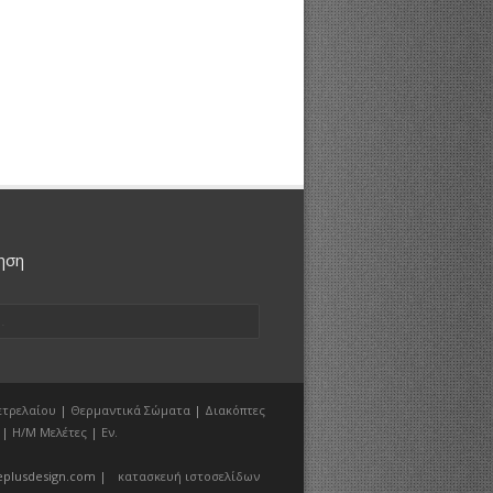
ηση
ετρελαίου
|
Θερμαντικά Σώματα
|
Διακόπτες
|
Η/Μ Μελέτες
|
Εν.
plusdesign.com |
κατασκευή ιστοσελίδων