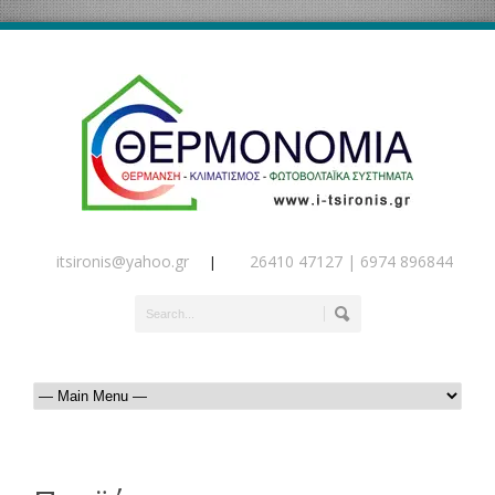
itsironis@yahoo.gr
26410 47127 | 6974 896844
|