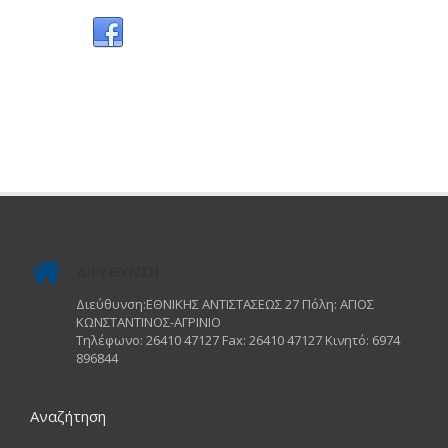
ΔΙΕΥΘΥΝΣΗ
Διεύθυνση:ΕΘΝΙΚΗΣ ΑΝΤΙΣΤΑΣΕΩΣ 27 Πόλη: ΑΓΙΟΣ
ΚΩΝΣΤΑΝΤΙΝΟΣ-ΑΓΡΙΝΙΟ
Τηλέφωνο: 26410 47127 Fax: 26410 47127 Κινητό: 6974
896844
Αναζήτηση