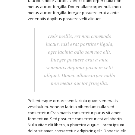
faucibus dolor auctor. Donec ullamcorper nulla non
metus auctor fringilla. Donec ullamcorper nulla non
metus auctor fringilla. Integer posuere erat a ante
venenatis dapibus posuere velit aliquet.
Duis mollis, est non commodo
luctus, nisi erat porttitor ligula,
eget lacinia odio sem nec elit.
Integer posuere erat a ante
venenatis dapibus posuere velit
aliquet. Donec ullamcorper nulla
non metus auctor fringilla.
Pellentesque ornare sem lacinia quam venenatis
vestibulum. Aenean lacinia bibendum nulla sed
consectetur.Cras mattis consectetur purus sit amet
fermentum. Sed posuere consectetur est at lobortis.
Nulla vitae elit libero, a pharetra augue. Lorem ipsum
dolor sit amet, consectetur adipiscing elit. Donec id elit