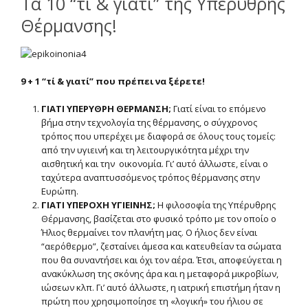
Τα 10 “τί & γιατί” της Υπέρυθρης
Θέρμανσης!
9 + 1 “τί & γιατί” που πρέπει να ξέρετε!
ΓΙΑΤΙ ΥΠΕΡΥΘΡΗ ΘΕΡΜΑΝΣΗ;
Γιατί είναι το επόμενο
βήμα στην τεχνολογία της θέρμανσης, ο σύγχρονος
τρόπος που υπερέχει με διαφορά σε όλους τους τομείς:
από την υγιεινή και τη λειτουργικότητα μέχρι την
αισθητική και την οικονομία. Γι’ αυτό άλλωστε, είναι ο
ταχύτερα αναπτυσσόμενος τρόπος θέρμανσης στην
Ευρώπη.
ΓΙΑΤΙ ΥΠΕΡΟΧΗ ΥΓΙΕΙΝΗΣ;
Η φιλοσοφία της Υπέρυθρης
Θέρμανσης, βασίζεται στο φυσικό τρόπο με τον οποίο ο
Ήλιος θερμαίνει τον πλανήτη μας. Ο ήλιος δεν είναι
“αερόθερμο”, ζεσταίνει άμεσα και κατευθείαν τα σώματα
που θα συναντήσει και όχι τον αέρα. Έτσι, αποφεύγεται η
ανακύκλωση της σκόνης άρα και η μεταφορά μικροβίων,
ιώσεων κλπ. Γι’ αυτό άλλωστε, η ιατρική επιστήμη ήταν η
πρώτη που χρησιμοποίησε τη «λογική» του ήλιου σε