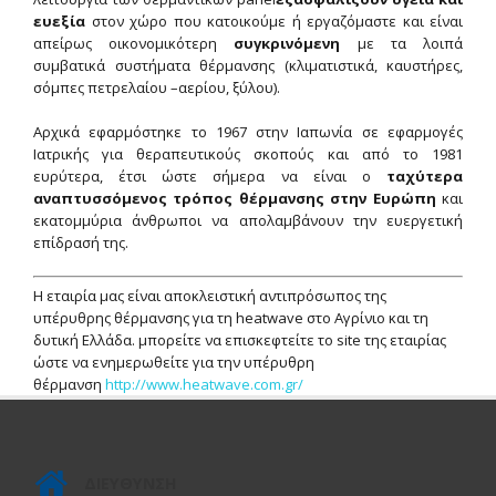
ευεξία
στον χώρο που κατοικούμε ή εργαζόμαστε και είναι
απείρως οικονομικότερη
συγκρινόμενη
με τα λοιπά
συμβατικά συστήματα θέρμανσης (κλιματιστικά, καυστήρες,
σόμπες πετρελαίου –αερίου, ξύλου).
Αρχικά εφαρμόστηκε το 1967 στην Ιαπωνία σε εφαρμογές
Ιατρικής για θεραπευτικούς σκοπούς και από το 1981
ευρύτερα, έτσι ώστε σήμερα να είναι ο
ταχύτερα
αναπτυσσόμενος τρόπος θέρμανσης στην Ευρώπη
και
εκατομμύρια άνθρωποι να απολαμβάνουν την ευεργετική
επίδρασή της.
Η εταιρία μας είναι αποκλειστική αντιπρόσωπος της
υπέρυθρης θέρμανσης για τη heatwave στο Αγρίνιο και τη
δυτική Ελλάδα. μπορείτε να επισκεφτείτε το site της εταιρίας
ώστε να ενημερωθείτε για την υπέρυθρη
θέρμανση
http://www.heatwave.com.gr/
ΔΙΕΥΘΥΝΣΗ