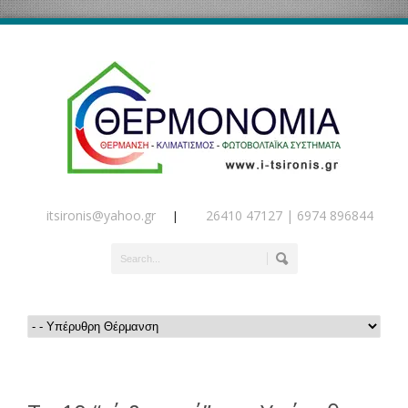
itsironis@yahoo.gr
26410 47127 | 6974 896844
|