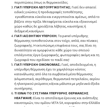
περιπτώσεις όπως οι θερμοκοιτίδες.
ΓΙΑΤΙ ΥΠΕΡΟΧΗ ΛΕΙΤΟΥΡΓΙΚΟΤΗΤΑΣ;
Γιατί δεν απαιτεί
ειδικές γνώσεις ή προδιαγραφές τοποθέτησης,
εγκαθίσταται εύκολα και ενεργοποιείται αμέσως, απλά το
βάζετε στην πρίζα. Μεταφέρεται εύκολα και εξοικονομεί
χώρο καθώς δε χρειάζεται λέβητας, καυστήρας ή
δεξαμενή καυσίμων.
ΓΙΑΤΙ ΑΙΣΘΗΤΙΚΗ ΥΠΕΡΟΧΗ;
Τα panel υπέρυθρης
θέρμανσης τοποθετούνται στον τοίχο, απλά, σαν πίνακες
ζωγραφικής. Η εκτυπώσιμη επιφάνεια τους, σας δίνει τη
δυνατότητα να ομορφύνετε κάθε χώρο του σπιτιού
επιλέγοντας έργα ζωγραφικής, φωτογραφίες ακόμη και τη
ζωγραφιά που σχεδίασε το παιδί σας!
ΓΙΑΤΙ ΥΠΕΡΟΧΗ ΟΙΚΟΝΟΜΙΑΣ;
Γιατί, αποδεδειγμένα, η
υπέρυθρη θέρμανση έχει το χαμηλότερο κόστος
κατανάλωσης από όλα τα συμβατικά μέσα θέρμανσης
(κλιματιστικά, αερόθερμα, θερμαντικά πετρελαίου, αερίου
ή ηλεκτρικού ρεύματος κά) και μάλιστα με μηδενικά έξοδα
συντήρησης.
ΤΙ ΕΙΝΑΙ ΤΟ ΣΥΣΤΗΜΑ ΥΠΕΡΥΘΡΗΣ ΘΕΡΜΑΝΣΗΣ
HEATWAVE;
Είναι το αποτέλεσμα έρευνας και ανάπτυξης
καινοτομιών, του ομίλου VETA SA, κορυφαίου στην Ελλάδα