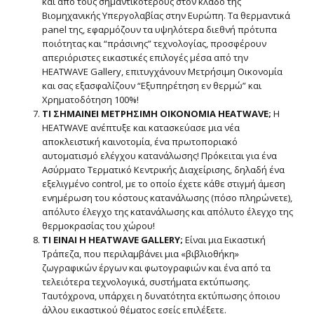
και από τους σημαντικότερους στον κλάδο της
Βιομηχανικής Υπεργολαβίας στην Ευρώπη. Τα θερμαντικά
panel της, εφαρμόζουν τα υψηλότερα διεθνή πρότυπα
ποιότητας και “πράσινης” τεχνολογίας, προσφέρουν
απεριόριστες εικαστικές επιλογές μέσα από την
HEATWAVE Gallery, επιτυγχάνουν Μετρήσιμη Οικονομία
και σας εξασφαλίζουν “Εξυπηρέτηση εν θερμώ” και
Χρηματοδότηση 100%!
ΤΙ ΣΗΜΑΙΝΕΙ ΜΕΤΡΗΣΙΜΗ ΟΙΚΟΝΟΜΙΑ HEATWAVE;
Η
HEATWAVE ανέπτυξε και κατασκεύασε μια νέα
αποκλειστική καινοτομία, ένα πρωτοποριακό
αυτοματισμό ελέγχου κατανάλωσης! Πρόκειται για ένα
Ασύρματο Τερματικό Κεντρικής Διαχείρισης, δηλαδή ένα
εξελιγμένο control, με το οποίο έχετε κάθε στιγμή άμεση
ενημέρωση του κόστους κατανάλωσης (πόσο πληρώνετε),
απόλυτο έλεγχο της κατανάλωσης και απόλυτο έλεγχο της
θερμοκρασίας του χώρου!
ΤΙ ΕΙΝΑΙ Η HEATWAVE GALLERY;
Είναι μια Εικαστική
Τράπεζα, που περιλαμβάνει μια «βιβλιοθήκη»
ζωγραφικών έργων και φωτογραφιών και ένα από τα
τελειότερα τεχνολογικά, συστήματα εκτύπωσης.
Ταυτόχρονα, υπάρχει η δυνατότητα εκτύπωσης όποιου
άλλου εικαστικού θέματος εσείς επιλέξετε.