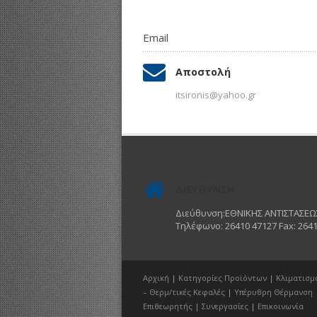
Email
Αποστολή
itsironis@yahoo.gr
ΔΙΕΥΘΥΝΣΗ
Διεύθυνση:ΕΘΝΙΚΗΣ ΑΝΤΙΣΤΑΣΕΩΣ
Τηλέφωνο: 26410 47127 Fax: 2641
Αρχική
|
Κατηγορίες Προϊόντων
|
Κλιματισμ
– Θερμ/τικές Κεφαλές
|
Υπέρυθρη Θέρμανση
Επιθεωρητής
|
Συνεργασίες
|
Επικοινωνία