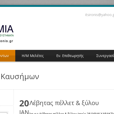
itsironis@yahoo.
όντων
Η/Μ Μελέτες
Εν. Επιθεωρητής
Συνεργασί
ν Καυσήμων
20
Λέβητας πέλλετ & ξύλου
JAN
kn-pa Λέβητας πέλλετ & ξύλου Ισχύς 28-56kW ΧΑΡΑΚ