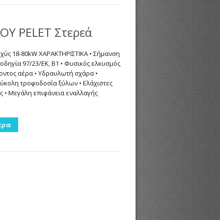
ΟΥ PELET Στερεά
σχύς 18-80kW ΧΑΡΑΚΤΗΡΙΣΤΙΚΑ • Σήμανση
οδηγία 97/23/ΕΚ, Β1 • Φυσικός ελκυσμός
οντος αέρα • Υδραυλωτή σχάρα •
ύκολη τροφοδοσία ξύλων • Ελάχιστες
ς • Μεγάλη επιφάνεια εναλλαγής
ερα