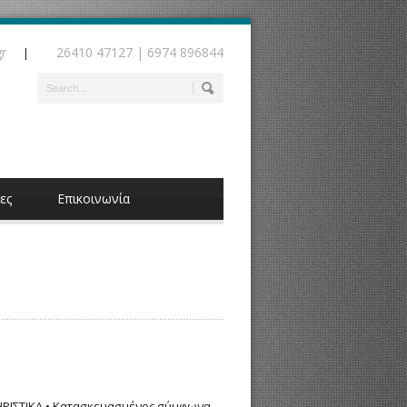
gr
26410 47127 | 6974 896844
|
ες
Επικοινωνία
ΤΗΡΙΣΤΙΚΑ • Κατασκευασμένος σύμφωνα