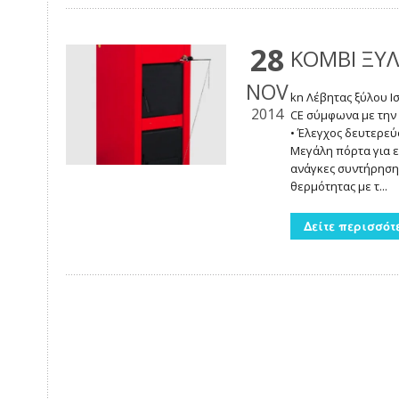
28
KOMBI ΞΥΛ
NOV
kn Λέβητας ξύλου Ι
2014
CE σύμφωνα με την 
• Έλεγχος δευτερεύ
Μεγάλη πόρτα για ε
ανάγκες συντήρηση
θερμότητας με τ...
Δείτε περισσότ