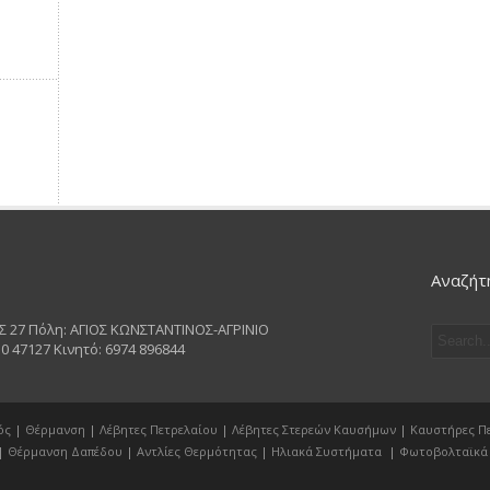
Αναζήτ
 27 Πόλη: ΑΓΙΟΣ ΚΩΝΣΤΑΝΤΙΝΟΣ-ΑΓΡΙΝΙΟ
0 47127 Κινητό: 6974 896844
ός
|
Θέρμανση
|
Λέβητες Πετρελαίου
|
Λέβητες Στερεών Καυσήμων
|
Καυστήρες Π
|
Θέρμανση Δαπέδου
|
Αντλίες Θερμότητας
|
Ηλιακά Συστήματα
|
Φωτοβολταϊκά