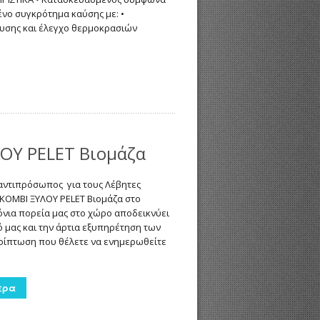
ένο συγκρότημα καύσης με: •
αυσης και έλεγχο θερμοκρασιών
ΟΥ PELET Βιομάζα
ι αντιπρόσωπος για τους Λέβητες
KOMBI ΞΥΛΟΥ PELET Βιομάζα στο
όνια πορεία μας στο χώρο αποδεικνύει
 μας και την άρτια εξυπηρέτηση των
ερίπτωση που θέλετε να ενημερωθείτε
ερα