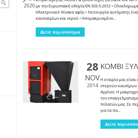
2020
με την Ευρωπαϊκή οδηγία EN 303-5:2012 • Ολοκληρωμ
Ηλεκτρονικό πίνακα αφής • Λειτουργία αυτόματης έν
καυσαερίων και νερού • Απομακρυσμένο...
Δείτε περισσότερα
28
KOMBI ΞΥΛ
NOV
Η εταιρία μας είνα
2014
στερεών καυσίμων 
Αγρίνιο. Η μακροχρ
τον επαγγελματισμό
πελατών μας. Σε π
για τα πα...
Δείτε περισσότ