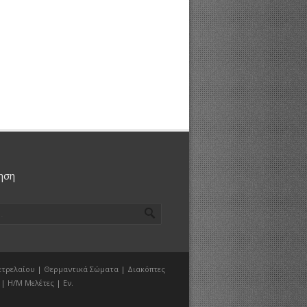
ηση
ετρελαίου
|
Θερμαντικά Σώματα
|
Διακόπτες
|
Η/Μ Μελέτες
|
Εν.