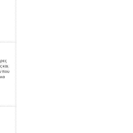
ερες
ς και
ν που
μια