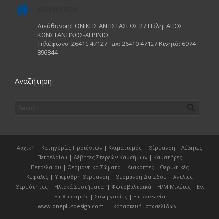
ΔΙΕΥΘΥΝΣΗ
Διεύθυνση:ΕΘΝΙΚΗΣ ΑΝΤΙΣΤΑΣΕΩΣ 27 Πόλη: ΑΓΙΟΣ
ΚΩΝΣΤΑΝΤΙΝΟΣ-ΑΓΡΙΝΙΟ
Τηλέφωνο: 26410 47127 Fax: 26410 47127 Κινητό: 6974
896844
Αναζήτηση
Αρχική
|
Κατηγορίες Προϊόντων
|
Κλιματισμός
|
Θέρμανση
|
Λέβητες
Πετρελαίου
|
Λέβητες Στερεών Καυσήμων
|
Καυστήρες
Πετρελαίου
|
Θερμαντικά Σώματα
|
Διακόπτες – Θερμ/τικές
Κεφαλές
|
Υπέρυθρη Θέρμανση
|
Θέρμανση Δαπέδου
|
Αντλίες
Θερμότητας
|
Ηλιακά Συστήματα
|
Φωτοβολταϊκά
|
Η/Μ Μελέτες
|
Εν.
Επιθεωρητής
|
Συνεργασίες
|
Επικοινωνία
www.oneplusdesign.com |
κατασκευή ιστοσελίδων