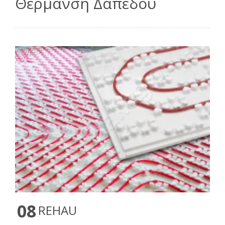
Θέρμανση Δαπέδου
08
REHAU