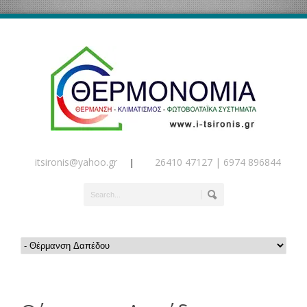
itsironis@yahoo.gr
26410 47127 | 6974 896844
|