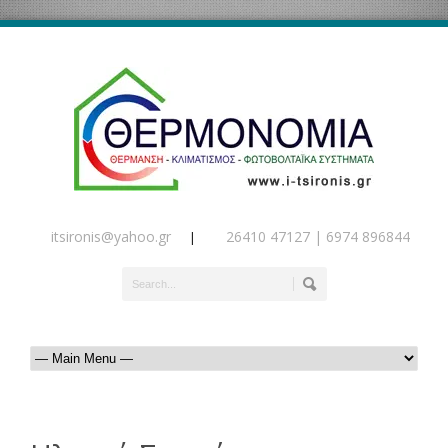
itsironis@yahoo.gr
26410 47127 | 6974 896844
|