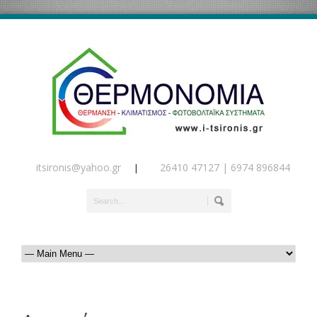
itsironis@yahoo.gr
26410 47127 | 6974 896844
|