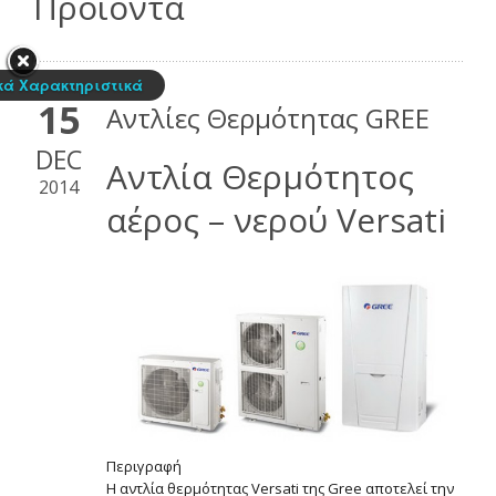
Προϊόντα
κά Χαρακτηριστικά
15
Αντλίες Θερμότητας GREE
DEC
Αντλία Θερμότητος
2014
αέρος – νερού Versati
Περιγραφή
Η αντλία θερµότητας Versati της Gree αποτελεί την