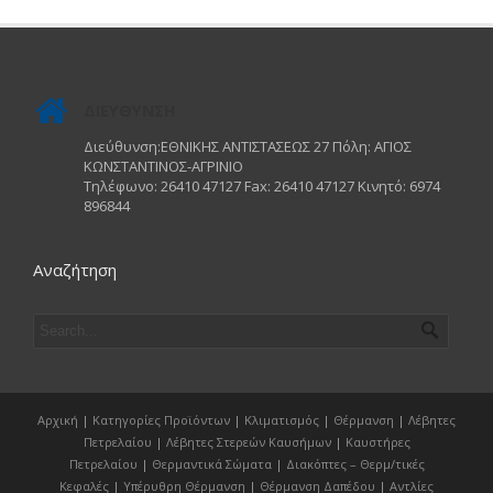
ΔΙΕΥΘΥΝΣΗ
Διεύθυνση:ΕΘΝΙΚΗΣ ΑΝΤΙΣΤΑΣΕΩΣ 27 Πόλη: ΑΓΙΟΣ
ΚΩΝΣΤΑΝΤΙΝΟΣ-ΑΓΡΙΝΙΟ
Τηλέφωνο: 26410 47127 Fax: 26410 47127 Κινητό: 6974
896844
Αναζήτηση
Αρχική
|
Κατηγορίες Προϊόντων
|
Κλιματισμός
|
Θέρμανση
|
Λέβητες
Πετρελαίου
|
Λέβητες Στερεών Καυσήμων
|
Καυστήρες
Πετρελαίου
|
Θερμαντικά Σώματα
|
Διακόπτες – Θερμ/τικές
Κεφαλές
|
Υπέρυθρη Θέρμανση
|
Θέρμανση Δαπέδου
|
Αντλίες