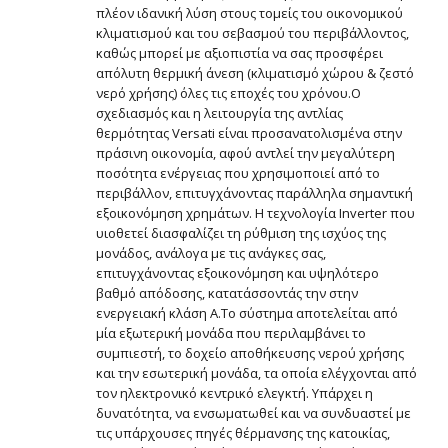
πλέον ιδανική λύση στους τομείς του οικονομικού
κλιματισμού και του σεβασμού του περιβάλλοντος,
καθώς μπορεί µε αξιοπιστία να σας προσφέρει
απόλυτη θερµική άνεση (κλιµατισµό χώρου & ζεστό
νερό χρήσης) όλες τις εποχές του χρόνου.Ο
σχεδιασμός και η λειτουργία της αντλίας
θερμότητας Versati είναι προσανατολισμένα στην
πράσινη οικονομία, αφού αντλεί την μεγαλύτερη
ποσότητα ενέργειας που χρησιμοποιεί από το
περιβάλλον, επιτυγχάνοντας παράλληλα σημαντική
εξοικονόμηση χρημάτων. Η τεχνολογία Inverter που
υιοθετεί διασφαλίζει τη ρύθμιση της ισχύος της
μονάδος, ανάλογα με τις ανάγκες σας,
επιτυγχάνοντας εξοικονόμηση και υψηλότερο
βαθμό απόδοσης, κατατάσσοντάς την στην
ενεργειακή κλάση Α.Το σύστημα αποτελείται από
μία εξωτερική μονάδα που περιλαμβάνει το
συμπιεστή, το δοχείο αποθήκευσης νερού χρήσης
και την εσωτερική μονάδα, τα οποία ελέγχονται από
τον ηλεκτρονικό κεντρικό ελεγκτή. Υπάρχει η
δυνατότητα, να ενσωματωθεί και να συνδυαστεί με
τις υπάρχουσες πηγές θέρμανσης της κατοικίας,