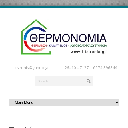
itsironis@yahoo.gr
26410 47127 | 6974 896844
|